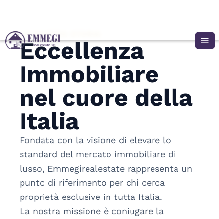
LA NOSTRA STORIA
menu
Eccellenza 
Immobiliare 
Chi Siamo
Annunci
nel cuore della 
Vendi con noi
Investimenti
Italia
Contattaci
Fondata con la visione di elevare lo 
standard del mercato immobiliare di 
lusso, Emmegirealestate rappresenta un 
punto di riferimento per chi cerca 
proprietà esclusive in tutta Italia.
La nostra missione è coniugare la 