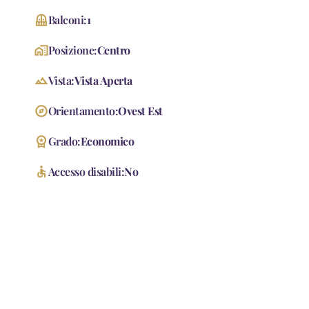
Balcony
Balconi:
1
home_work
Posizione:
Centro
landscape
Vista:
Vista Aperta
explore
Orientamento:
Ovest Est
workspace_premium
Grado:
Economico
accessible
Accesso disabili:
No
Accessori
Passaggio Automobilistico
Passaggio Pedonale
Rete Dati