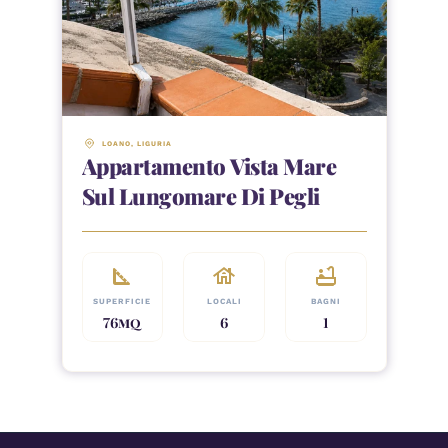
LOANO
, 
LIGURIA
Appartamento Vista Mare
Sul Lungomare Di Pegli
square_foot
house
bathtub
SUPERFICIE
LOCALI
BAGNI
76
MQ
6
1