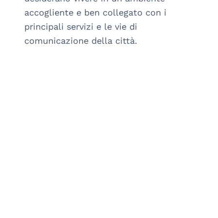
accogliente e ben collegato con i 
principali servizi e le vie di 
comunicazione della città.
arrow_drop_down_circle
SCOPRI DI PIÙ
arrow_drop_down_circle
Italia
Liguria
:
GE
Genova