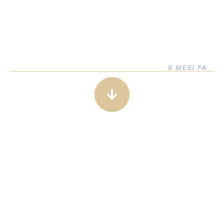
6 MESI FA
arrow_downward