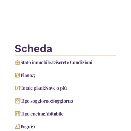
:
VIA DEI LANDI
9
1950
AC 18/2025 U GE 02APR
Scheda
family_home
Stato immobile:
Discrete Condizioni
elevator
Piano:
7
stairs
Totale piani:
Nove o più
living
Tipo soggiorno:
Soggiorno
dining
Tipo cucina:
Abitabile
bathtub
Bagni:
1