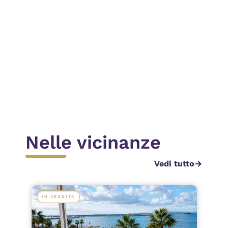
ichiedi contatto
Invia
Nelle vicinanze
Vedi tutto
arrow_forward
IN VENDITA