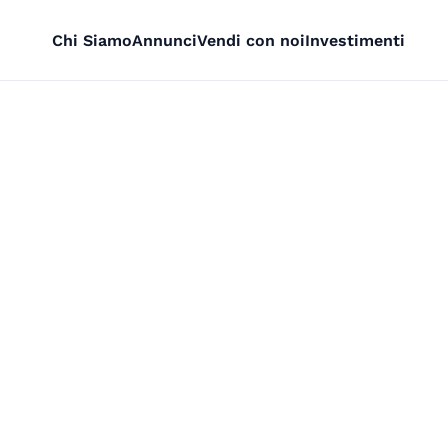
Chi Siamo
Annunci
Vendi con noi
Investimenti
 in asta a Genova (G