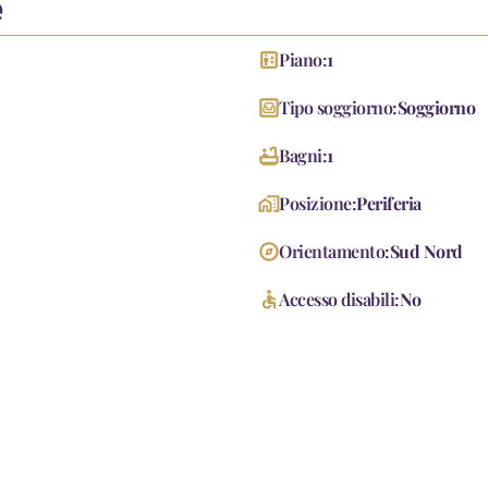
e
elevator
Piano:
1
living
Tipo soggiorno:
Soggiorno
bathtub
Bagni:
1
home_work
Posizione:
Periferia
explore
Orientamento:
Sud Nord
accessible
Accesso disabili:
No
accessorie
co
Passaggio Pedonale
Porta Blindata