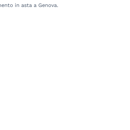
mento in asta a Genova.
Via
AC 280/2