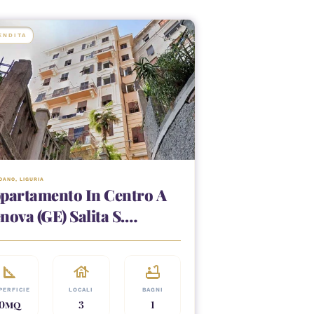
ENDITA
OANO
, 
LIGURIA
partamento In Centro A
nova (GE) Salita S.
colosio 8
square_foot
house
bathtub
PERFICIE
LOCALI
BAGNI
0
MQ
3
1