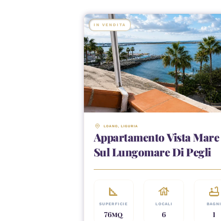
IN VENDITA
LOANO
, 
LIGURIA
Appartamento Vista Mare
Sul Lungomare Di Pegli
square_foot
house
bathtub
SUPERFICIE
LOCALI
BAGN
76
MQ
6
1