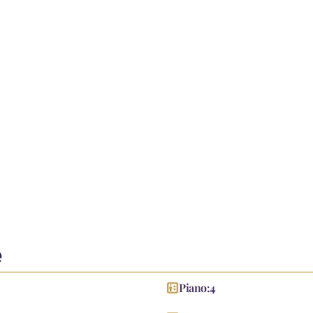
AC 186/
e
elevator
Piano:
4