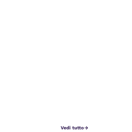
Vedi tutto
arrow_forward