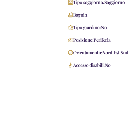
living
Tipo soggiorno:
Soggiorno
bathtub
Bagni:
1
home_and_garden
Tipo giardino:
No
home_work
Posizione:
Periferia
explore
Orientamento:
Nord Est Su
accessible
Accesso disabili:
No
accessorie
 Pedonale