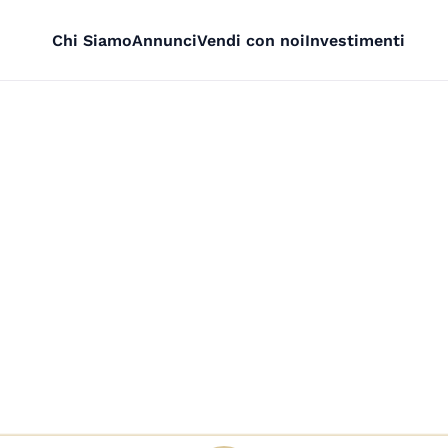
Chi Siamo
Annunci
Vendi con noi
Investimenti
 in Vendita a Genov