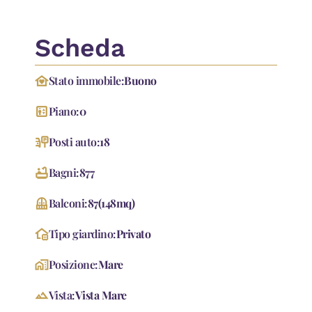
Scheda
family_home
Stato immobile:
Buono
elevator
Piano:
0
parking_sign
Posti auto:
18
bathtub
Bagni:
877
Balcony
Balconi:
87
(
148
mq
)
home_and_garden
Tipo giardino:
Privato
home_work
Posizione:
Mare
landscape
Vista:
Vista Mare