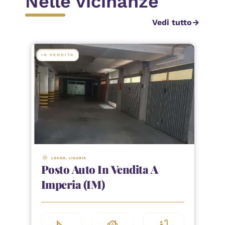
Nelle vicinanze
Vedi tutto
arrow_forward
IN VENDITA
LOANO
, 
LIGURIA
Posto Auto In Vendita A
Imperia (IM)
square_foot
house
bathtub