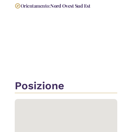
explore
Orientamento:
Nord Ovest Sud Est
Accessori
Aria Condizionata
Doppi Vetri
Piscina
Portineria / Custode
Posizione