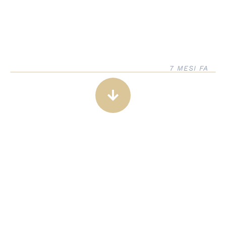
7 MESI FA
arrow_downward