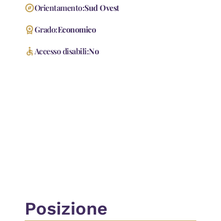
explore
Orientamento:
Sud Ovest
workspace_premium
Grado:
Economico
accessible
Accesso disabili:
No
Accessori
Cancello Elettrico
Ingresso Indipendente
Passaggio Automobilistico
Passaggio Pedonale
Posizione