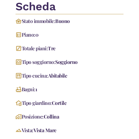
Scheda
family_home
Stato immobile:
Buono
elevator
Piano:
0
stairs
Totale piani:
Tre
living
Tipo soggiorno:
Soggiorno
dining
Tipo cucina:
Abitabile
bathtub
Bagni:
1
home_and_garden
Tipo giardino:
Cortile
home_work
Posizione:
Collina
landscape
Vista:
Vista Mare