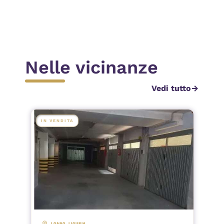
Invia
Nelle vicinanze
Vedi tutto
arrow_forward
IN VENDITA
LOANO
, 
LIGURIA