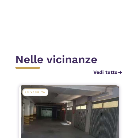
Invia
Nelle vicinanze
Vedi tutto
arrow_forward
IN VENDITA