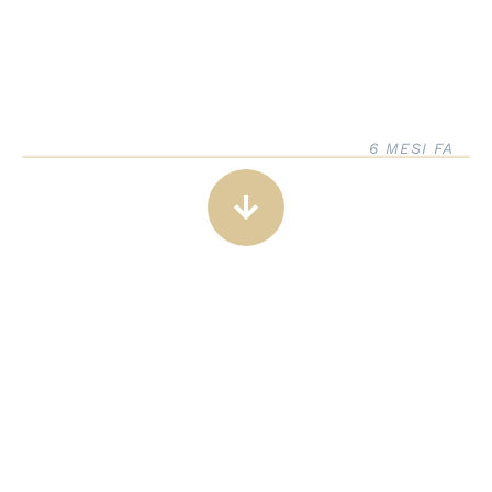
6 MESI FA
arrow_downward