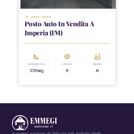
LOANO
, 
LIGURIA
Posto Auto In Vendita A
Imperia (IM)
square_foot
house
bathtub
SUPERFICIE
LOCALI
BAGNI
370
MQ
9
0
Il vostro partner di fiducia nel mondo degli 