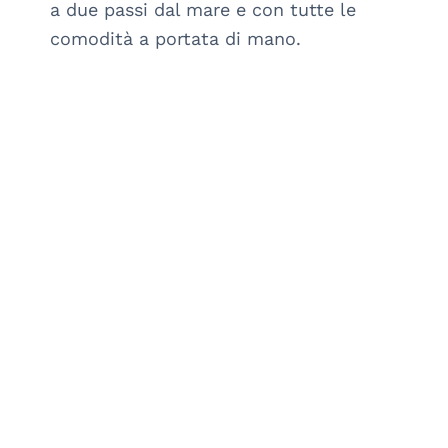
a due passi dal mare e con tutte le 
comodità a portata di mano.
arrow_drop_down_circle
SCOPRI DI PIÙ
arrow_drop_down_circle
Italia
Liguria
:
SV
Finale Ligure
:
Via Pollupice
39