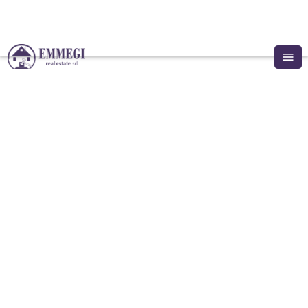
menu
Chi Siamo
IN VENDITA
Annunci
Magazzino in Asta a
Vendi con noi
Investimenti
Finale Ligure (SV) Via
Pollupice 39
Contattaci
location_on
Finale Ligure
 (
SV
)
, 
Liguria
, 
Italia