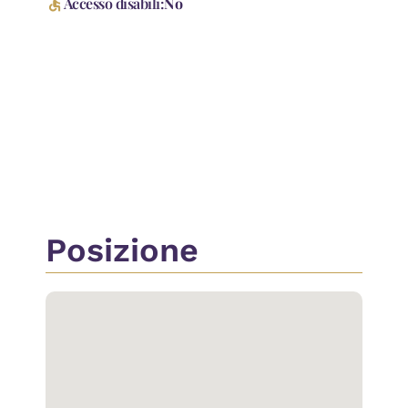
accessible
Accesso disabili:
No
Accessori
Antifurto
Ingresso Indipendente
Passaggio Pedonale
Porta Blindata
Posizione