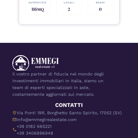
SUPERFICIE
LOCALI
BAGNI
116
MQ
2
0
Il vostro partner di fiducia nel mondo degli 
investimenti immobiliari in Italia, siamo un 
team di esperti specializzati in aste, 
costantemente aggiornati sul mercato.
CONTATTI
location_on
Via Ponti 19R, Borghetto Santo Spirito, 17052 (SV)
mail
info@emmegirealestate.com
+39 0182 665221
call
+39 3406896948