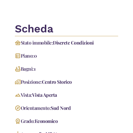
AC 2/2025 2 SV 17/04
Scheda
family_home
Stato immobile:
Discrete Condizioni
elevator
Piano:
0
bathtub
Bagni:
1
home_work
Posizione:
Centro Storico
landscape
Vista:
Vista Aperta
explore
Orientamento:
Sud Nord
workspace_premium
Grado:
Economico