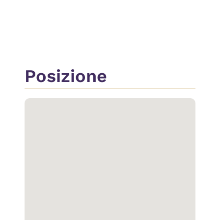
Passaggio Automobilistico
Passaggio Pedonale
Ripostiglio
Posizione