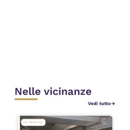
ichiedi contatto
Invia
Nelle vicinanze
Vedi tutto
arrow_forward
IN VENDITA