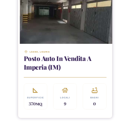
LOANO
, 
LIGURIA
Posto Auto In Vendita A
Imperia (IM)
square_foot
house
bathtub
SUPERFICIE
LOCALI
BAGNI
370
MQ
9
0