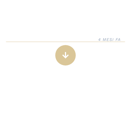
4 MESI FA
arrow_downward