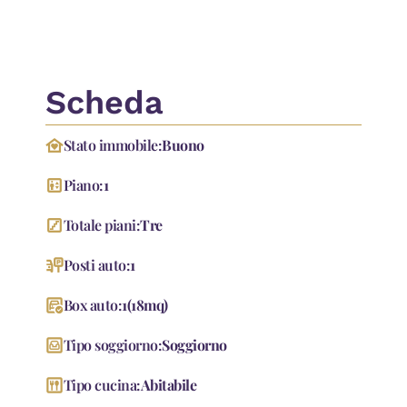
AC 3/2017 3-4-5 IM 19MAG
Scheda
family_home
Stato immobile:
Buono
elevator
Piano:
1
stairs
Totale piani:
Tre
parking_sign
Posti auto:
1
garage_check
Box auto:
1
(
18
mq
)
living
Tipo soggiorno:
Soggiorno
dining
Tipo cucina:
Abitabile