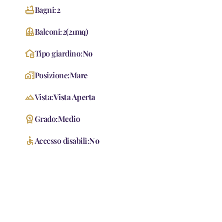
bathtub
Bagni:
2
Balcony
Balconi:
2
(
21
mq
)
home_and_garden
Tipo giardino:
No
home_work
Posizione:
Mare
landscape
Vista:
Vista Aperta
workspace_premium
Grado:
Medio
accessible
Accesso disabili:
No
Accessori
Ascensore
Doppi Vetri