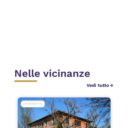
Invia
Nelle vicinanze
Vedi tutto
arrow_forward
IN VENDITA