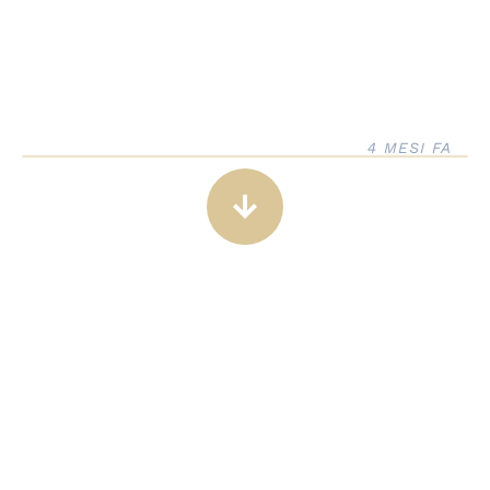
4 MESI FA
arrow_downward