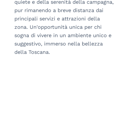
quiete e della serenità della campagna, 
pur rimanendo a breve distanza dai 
principali servizi e attrazioni della 
zona. Un'opportunità unica per chi 
sogna di vivere in un ambiente unico e 
suggestivo, immerso nella bellezza 
della Toscana.
arrow_drop_down_circle
SCOPRI DI PIÙ
arrow_drop_down_circle