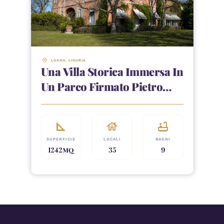
LOANO
, 
LIGURIA
Una Villa Storica Immersa In
Un Parco Firmato Pietro
Porcinai, Tra Le Colline
Delle Cerbaie
square_foot
house
bathtub
SUPERFICIE
LOCALI
BAGNI
1242
MQ
35
9