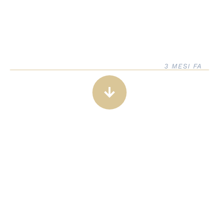
3 MESI FA
arrow_downward