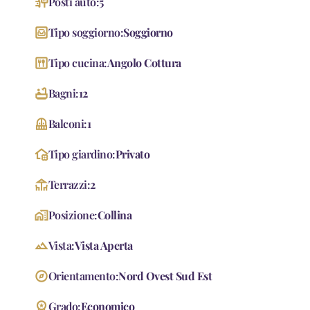
parking_sign
Posti auto:
5
living
Tipo soggiorno:
Soggiorno
dining
Tipo cucina:
Angolo Cottura
bathtub
Bagni:
12
Balcony
Balconi:
1
home_and_garden
Tipo giardino:
Privato
deck
Terrazzi:
2
home_work
Posizione:
Collina
landscape
Vista:
Vista Aperta
explore
Orientamento:
Nord Ovest Sud Est
workspace_premium
Grado:
Economico