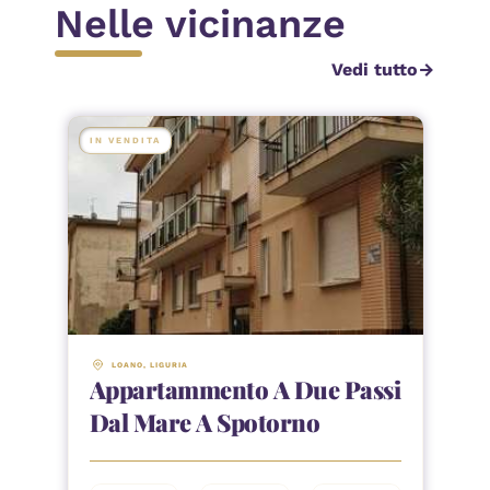
Nelle vicinanze
Vedi tutto
arrow_forward
IN VENDITA
LOANO
, 
LIGURIA
Appartammento A Due Passi
Dal Mare A Spotorno