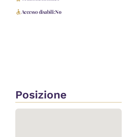
accessible
Accesso disabili:
No
Accessori
Passaggio Automobilistico
Passaggio Pedonale
Posizione