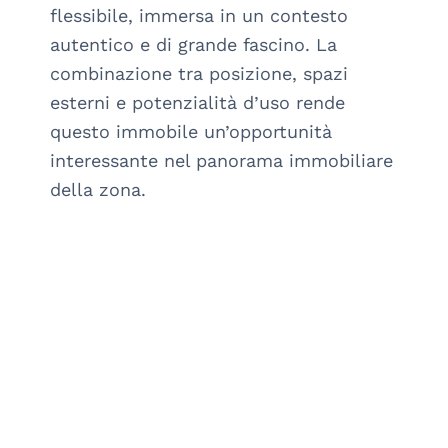
flessibile, immersa in un contesto 
autentico e di grande fascino. La 
combinazione tra posizione, spazi 
esterni e potenzialità d’uso rende 
questo immobile un’opportunità 
interessante nel panorama immobiliare 
della zona.
arrow_drop_down_circle
SCOPRI DI PIÙ
arrow_drop_down_circle