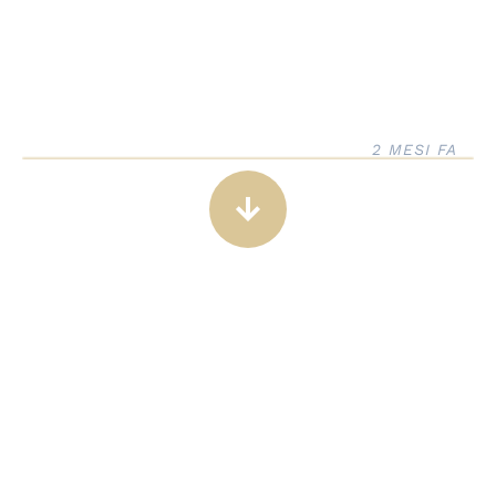
2 MESI FA
arrow_downward