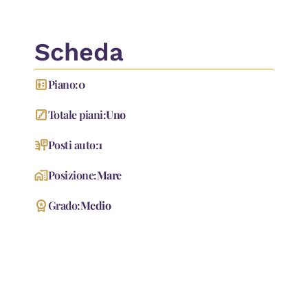
Scheda
elevator
Piano:
0
stairs
Totale piani:
Uno
parking_sign
Posti auto:
1
home_work
Posizione:
Mare
workspace_premium
Grado:
Medio
Accessori
Cancello Elettrico