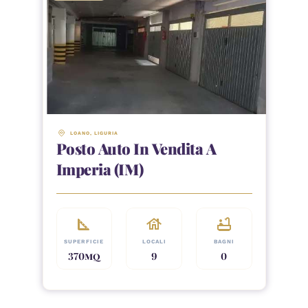
LOANO
, 
LIGURIA
Posto Auto In Vendita A
Imperia (IM)
square_foot
house
bathtub
SUPERFICIE
LOCALI
BAGNI
370
MQ
9
0