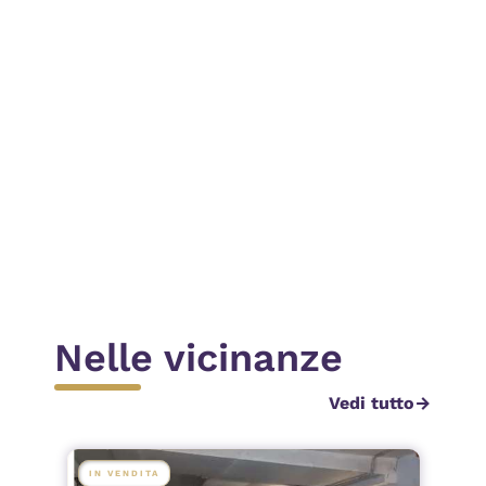
ichiedi contatto
Invia
Nelle vicinanze
Vedi tutto
arrow_forward
IN VENDITA