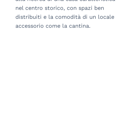
nel centro storico, con spazi ben 
distribuiti e la comodità di un locale 
accessorio come la cantina.
arrow_drop_down_circle
SCOPRI DI PIÙ
arrow_drop_down_circle
Italia
Liguria
:
IM
Vallebona