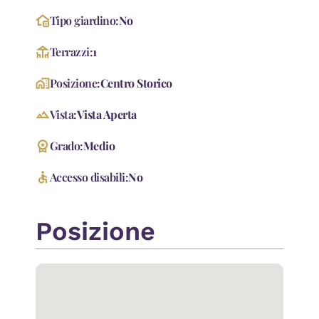
home_and_garden
Tipo giardino:
No
deck
Terrazzi:
1
home_work
Posizione:
Centro Storico
landscape
Vista:
Vista Aperta
workspace_premium
Grado:
Medio
accessible
Accesso disabili:
No
Posizione