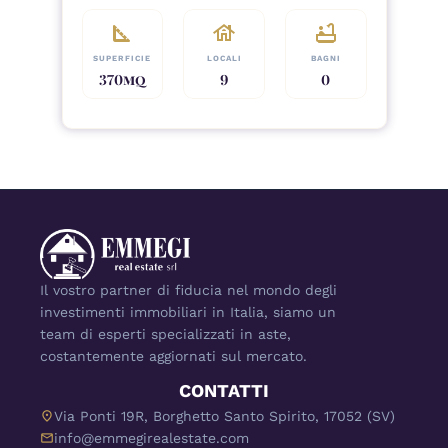
square_foot
house
bathtub
SUPERFICIE
LOCALI
BAGNI
370
MQ
9
0
Il vostro partner di fiducia nel mondo degli 
investimenti immobiliari in Italia, siamo un 
team di esperti specializzati in aste, 
costantemente aggiornati sul mercato.
CONTATTI
location_on
Via Ponti 19R, Borghetto Santo Spirito, 17052 (SV)
mail
info@emmegirealestate.com