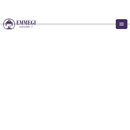
menu
Chi Siamo
IN VENDITA
Annunci
Ampio appartamento in
Vendi con noi
Investimenti
asta a Vallebona (IM)
location_on
Contattaci
Vallebona
 (
IM
)
, 
Liguria
, 
Italia