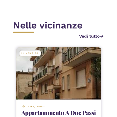
Nelle vicinanze
Vedi tutto
arrow_forward
IN VENDITA
LOANO
, 
LIGURIA
Appartammento A Due Passi