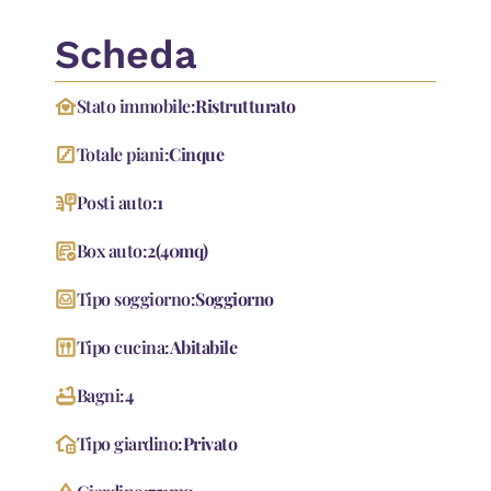
Scheda
family_home
Stato immobile:
Ristrutturato
stairs
Totale piani:
Cinque
parking_sign
Posti auto:
1
garage_check
Box auto:
2
(
40
mq
)
living
Tipo soggiorno:
Soggiorno
dining
Tipo cucina:
Abitabile
bathtub
Bagni:
4
home_and_garden
Tipo giardino:
Privato