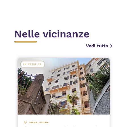
Invia
Nelle vicinanze
Vedi tutto
arrow_forward
IN VENDITA
LOANO
, 
LIGURIA