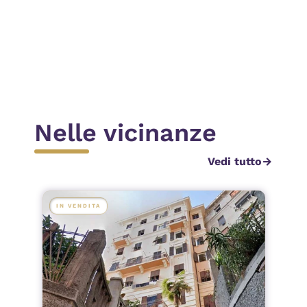
Invia
Nelle vicinanze
Vedi tutto
arrow_forward
IN VENDITA