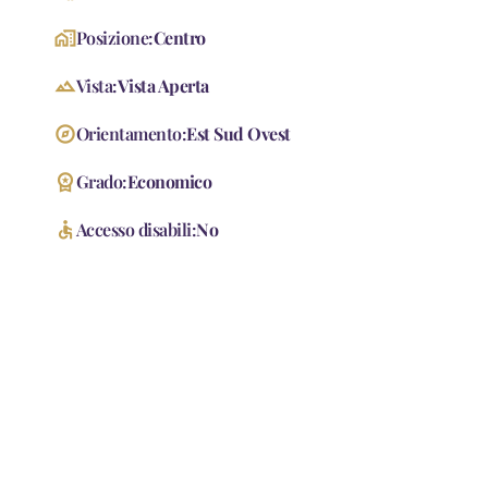
home_work
Posizione:
Centro
landscape
Vista:
Vista Aperta
explore
Orientamento:
Est Sud Ovest
workspace_premium
Grado:
Economico
accessible
Accesso disabili:
No
Accessori
Ascensore
Passaggio Pedonale
Ripostiglio