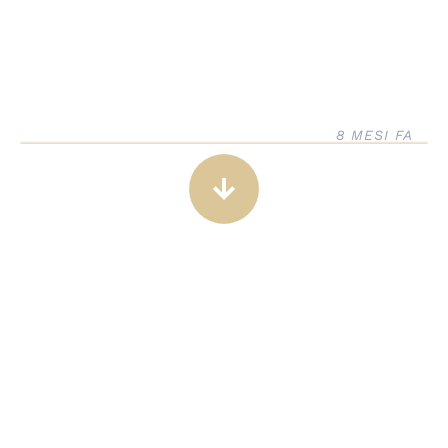
8 MESI FA
arrow_downward