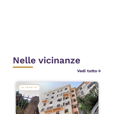
Invia
Nelle vicinanze
Vedi tutto
arrow_forward
IN VENDITA