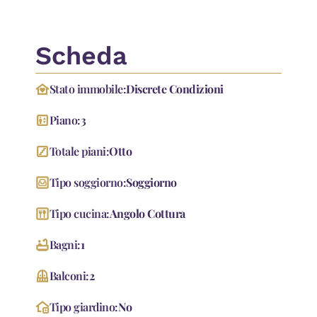
Scheda
family_home
Stato immobile:
Discrete Condizioni
elevator
Piano:
3
stairs
Totale piani:
Otto
living
Tipo soggiorno:
Soggiorno
dining
Tipo cucina:
Angolo Cottura
bathtub
Bagni:
1
Balcony
Balconi:
2
home_and_garden
Tipo giardino:
No