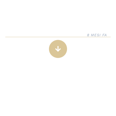
8 MESI FA
arrow_downward