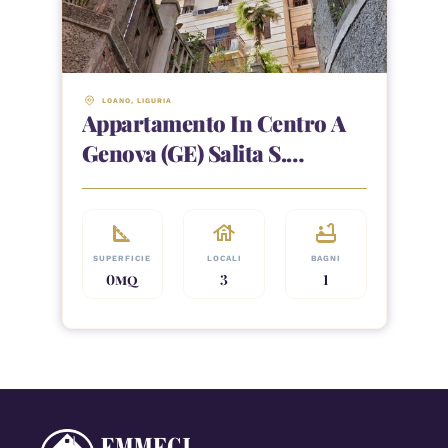
LOANO
, 
LIGURIA
Appartamento In Centro A
Genova (GE) Salita S.
Nicolosio 8
square_foot
house
bathtub
SUPERFICIE
LOCALI
BAGNI
0
MQ
3
1